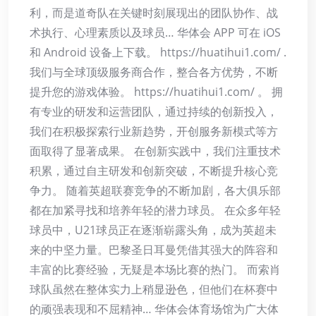
利，而是道奇队在关键时刻展现出的团队协作、战
术执行、心理素质以及球员… 华体会 APP 可在 iOS
和 Android 设备上下载。 https://huatihui1.com/ .
我们与全球顶级服务商合作，整合各方优势，不断
提升您的游戏体验。 https://huatihui1.com/ 。 拥
有专业的研发和运营团队，通过持续的创新投入，
我们在积极探索行业新趋势，开创服务新模式等方
面取得了显著成果。 在创新实践中，我们注重技术
积累，通过自主研发和创新突破，不断提升核心竞
争力。 随着英超联赛竞争的不断加剧，各大俱乐部
都在加紧寻找和培养年轻的潜力球员。 在众多年轻
球员中，U21球员正在逐渐崭露头角，成为英超未
来的中坚力量。巴黎圣日耳曼凭借其强大的阵容和
丰富的比赛经验，无疑是本场比赛的热门。 而索肖
球队虽然在整体实力上稍显逊色，但他们在杯赛中
的顽强表现和不屈精神… 华体会体育场馆为广大体