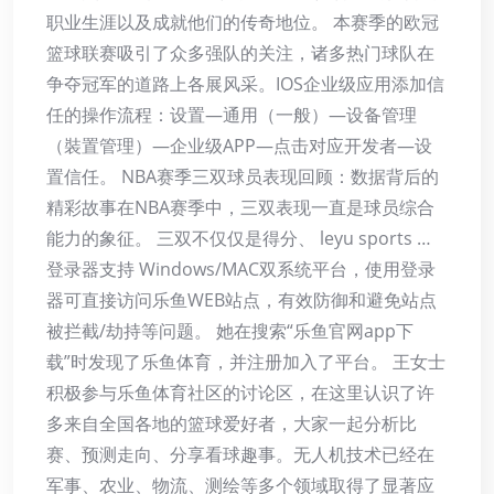
职业生涯以及成就他们的传奇地位。 本赛季的欧冠
篮球联赛吸引了众多强队的关注，诸多热门球队在
争夺冠军的道路上各展风采。IOS企业级应用添加信
任的操作流程：设置—通用（一般）—设备管理
（裝置管理）—企业级APP—点击对应开发者—设
置信任。 NBA赛季三双球员表现回顾：数据背后的
精彩故事在NBA赛季中，三双表现一直是球员综合
能力的象征。 三双不仅仅是得分、 leyu sports …
登录器支持 Windows/MAC双系统平台，使用登录
器可直接访问乐鱼WEB站点，有效防御和避免站点
被拦截/劫持等问题。 她在搜索“乐鱼官网app下
载”时发现了乐鱼体育，并注册加入了平台。 王女士
积极参与乐鱼体育社区的讨论区，在这里认识了许
多来自全国各地的篮球爱好者，大家一起分析比
赛、预测走向、分享看球趣事。无人机技术已经在
军事、农业、物流、测绘等多个领域取得了显著应