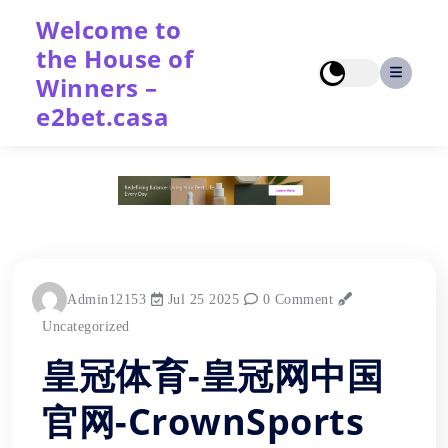
Skip
Welcome to
to
the House of
content
Winners –
e2bet.casa
Admin12153
Jul 25 2025
0 Comment
Uncategorized
皇冠体育-皇冠网中国
官网-CrownSports