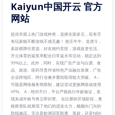
Kaiyun中国开云 官方
网站
提供市面上热门游戏种类，选择全面多元，应有尽
有玩家能不断游戏不感无趣！ 抢庄牛牛、龙虎斗，
多款棋牌任君选，好友相约竞技，游戏改变生活。
开云体育的返奖率配合日常返水等活动，稳定达到
99%以上。此外，同时，实现广告产业与白酒、食
品、旅游、医药等贵州省特色产业融合发展，广告
企业跨地区、跨行业兼并重组取得较大突破。 A：
可能是网络服务商限制，建议尝试更换网络或使用
VPN。 A：绝对不行，平台严格执行年龄验证，发
现未成年账号将立即封禁。 在比赛的开场阶段，奥
格斯堡队就展现了他们的进攻火力，频频向门兴的
防线施压。无论是欧洲冠军联赛、英超，还是NBA