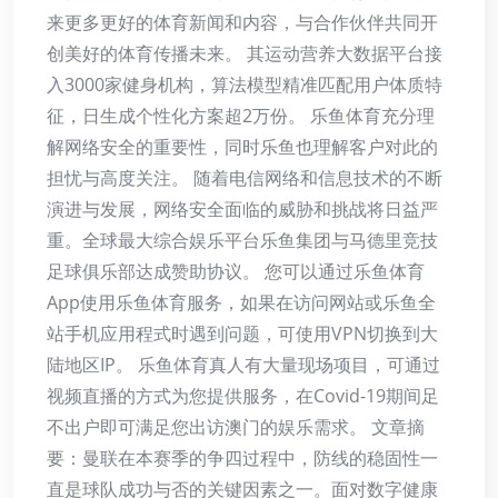
来更多更好的体育新闻和内容，与合作伙伴共同开
创美好的体育传播未来。 其运动营养大数据平台接
入3000家健身机构，算法模型精准匹配用户体质特
征，日生成个性化方案超2万份。 乐鱼体育充分理
解网络安全的重要性，同时乐鱼也理解客户对此的
担忧与高度关注。 随着电信网络和信息技术的不断
演进与发展，网络安全面临的威胁和挑战将日益严
重。全球最大综合娱乐平台乐鱼集团与马德里竞技
足球俱乐部达成赞助协议。 您可以通过乐鱼体育
App使用乐鱼体育服务，如果在访问网站或乐鱼全
站手机应用程式时遇到问题，可使用VPN切换到大
陆地区IP。 乐鱼体育真人有大量现场项目，可通过
视频直播的方式为您提供服务，在Covid-19期间足
不出户即可满足您出访澳门的娱乐需求。 文章摘
要：曼联在本赛季的争四过程中，防线的稳固性一
直是球队成功与否的关键因素之一。面对数字健康