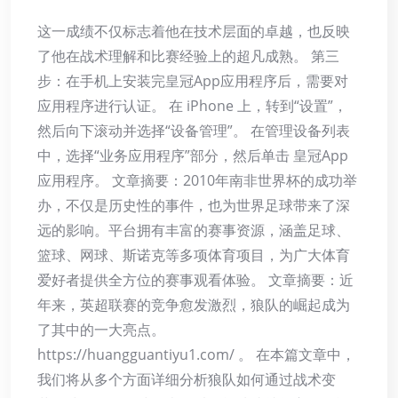
这一成绩不仅标志着他在技术层面的卓越，也反映
了他在战术理解和比赛经验上的超凡成熟。 第三
步：在手机上安装完皇冠App应用程序后，需要对
应用程序进行认证。 在 iPhone 上，转到“设置”，
然后向下滚动并选择“设备管理”。 在管理设备列表
中，选择“业务应用程序”部分，然后单击 皇冠App
应用程序。 文章摘要：2010年南非世界杯的成功举
办，不仅是历史性的事件，也为世界足球带来了深
远的影响。平台拥有丰富的赛事资源，涵盖足球、
篮球、网球、斯诺克等多项体育项目，为广大体育
爱好者提供全方位的赛事观看体验。 文章摘要：近
年来，英超联赛的竞争愈发激烈，狼队的崛起成为
了其中的一大亮点。
https://huangguantiyu1.com/ 。 在本篇文章中，
我们将从多个方面详细分析狼队如何通过战术变