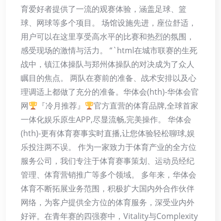
育爱好者提供了一流的观赛体验，涵盖足球、篮
球、网球等多个项目。 场馆设施先进，座位舒适，
用户可以在这里享受高水平的比赛和热烈的氛围，
感受现场的激情与活力。 “`html在城市联赛的生死
战中，镇江体操队与郑州体操队的对决成为了众人
瞩目的焦点。 两队在赛前的准备、战术安排以及心
理调适上都做了充分的准备。华体会(hth)-华体会官
网
『冷月推荐』
官方直营的体育品牌,全球首家
一体化娱乐原生APP,尽显流畅,完美操作。 华体会
(hth)-更有体育赛事实时直播,让您体验轻松聊球,娱
乐投注两不误。 作为一家致力于体育产业的全方位
服务公司，我们专注于体育赛事策划、运动员经纪
管理、体育营销推广等多个领域。 多年来，华体会
体育不断拓展业务范围，积极扩大国内外合作伙伴
网络，为客户提供全方位的体育服务，深受业内外
好评。在青年赛的四强赛中，Vitality与Complexity