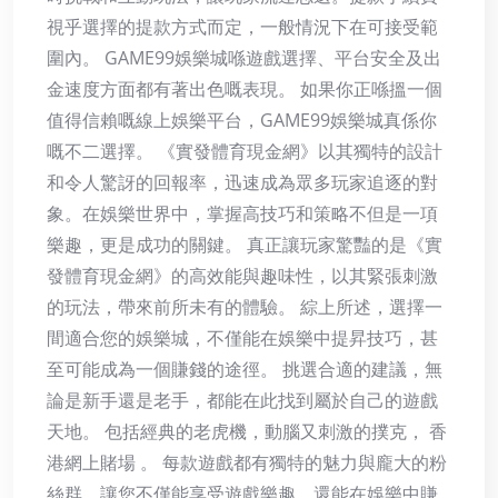
視乎選擇的提款方式而定，一般情況下在可接受範
圍內。 GAME99娛樂城喺遊戲選擇、平台安全及出
金速度方面都有著出色嘅表現。 如果你正喺搵一個
值得信賴嘅線上娛樂平台，GAME99娛樂城真係你
嘅不二選擇。 《實發體育現金網》以其獨特的設計
和令人驚訝的回報率，迅速成為眾多玩家追逐的對
象。在娛樂世界中，掌握高技巧和策略不但是一項
樂趣，更是成功的關鍵。 真正讓玩家驚豔的是《實
發體育現金網》的高效能與趣味性，以其緊張刺激
的玩法，帶來前所未有的體驗。 綜上所述，選擇一
間適合您的娛樂城，不僅能在娛樂中提昇技巧，甚
至可能成為一個賺錢的途徑。 挑選合適的建議，無
論是新手還是老手，都能在此找到屬於自己的遊戲
天地。 包括經典的老虎機，動腦又刺激的撲克， 香
港網上賭場 。 每款遊戲都有獨特的魅力與龐大的粉
絲群，讓您不僅能享受遊戲樂趣，還能在娛樂中賺