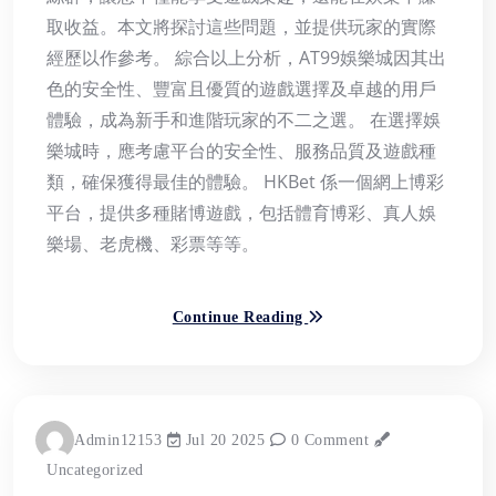
取收益。本文將探討這些問題，並提供玩家的實際
經歷以作參考。 綜合以上分析，AT99娛樂城因其出
色的安全性、豐富且優質的遊戲選擇及卓越的用戶
體驗，成為新手和進階玩家的不二之選。 在選擇娛
樂城時，應考慮平台的安全性、服務品質及遊戲種
類，確保獲得最佳的體驗。 HKBet 係一個網上博彩
平台，提供多種賭博遊戲，包括體育博彩、真人娛
樂場、老虎機、彩票等等。
Continue Reading
Admin12153
Jul 20 2025
0 Comment
Uncategorized