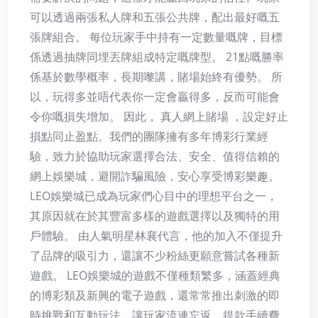
可以透過兩張私人牌和五張公共牌，配出最好嘅五
張牌組合。 每位玩家手中持有一定數量嘅牌，目標
係透過抽牌同埋丟牌組成特定嘅牌型。 21點嘅勝率
係基於數學概率，長期嚟講，賭場始終有優勢。 所
以，玩得多並唔代表你一定會贏得多，反而可能會
令你嘅損失增加。 因此， 真人網上賭場 ，設定好止
損點同止盈點。我們的團隊擁有多年博彩行業經
驗，致力於協助玩家選擇合法、安全、值得信賴的
網上娛樂城，避開詐騙風險，安心享受博彩樂趣。
LEO娛樂城已成為玩家們心目中的理想平台之一，
其原因就在於其豐富多樣的遊戲選擇以及獨特的用
戶體驗。 由人氣明星林襄代言，他的加入不僅提升
了品牌的吸引力，還讓不少粉絲更願意嘗試各種新
遊戲。 LEO娛樂城的遊戲不僅種類繁多，涵蓋經典
的博彩類及新興的電子遊戲，還常常推出刺激的即
時挑戰和互動玩法，讓玩家流連忘返。提款手續費