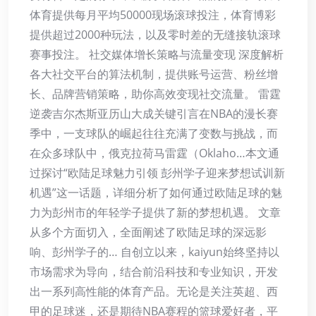
体育提供每月平均50000现场滚球投注，体育博彩
提供超过2000种玩法，以及零时差的无缝接轨滚球
赛事投注。 社交媒体增长策略与流量变现 深度解析
各大社交平台的算法机制，提供账号运营、粉丝增
长、品牌营销策略，助你高效变现社交流量。 雷霆
逆袭吉尔杰斯亚历山大成关键引言在NBA的漫长赛
季中，一支球队的崛起往往充满了变数与挑战，而
在众多球队中，俄克拉荷马雷霆（Oklaho…本文通
过探讨“欧陆足球魅力引领 彭州学子迎来梦想试训新
机遇”这一话题，详细分析了如何通过欧陆足球的魅
力为彭州市的年轻学子提供了新的梦想机遇。 文章
从多个方面切入，全面阐述了欧陆足球的深远影
响、彭州学子的… 自创立以来，kaiyun始终坚持以
市场需求为导向，结合前沿科技和专业知识，开发
出一系列高性能的体育产品。无论是关注英超、西
甲的足球迷，还是期待NBA赛程的篮球爱好者，平