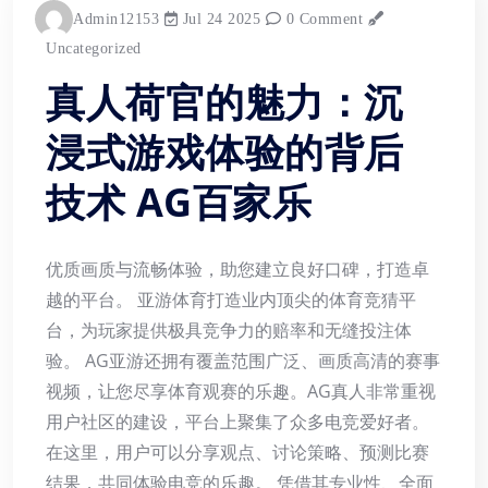
Admin12153
Jul 24 2025
0 Comment
Uncategorized
真人荷官的魅力：沉
浸式游戏体验的背后
技术 AG百家乐
优质画质与流畅体验，助您建立良好口碑，打造卓
越的平台。 亚游体育打造业内顶尖的体育竞猜平
台，为玩家提供极具竞争力的赔率和无缝投注体
验。 AG亚游还拥有覆盖范围广泛、画质高清的赛事
视频，让您尽享体育观赛的乐趣。AG真人非常重视
用户社区的建设，平台上聚集了众多电竞爱好者。
在这里，用户可以分享观点、讨论策略、预测比赛
结果，共同体验电竞的乐趣。 凭借其专业性、全面